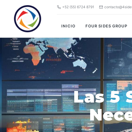
+52 (55) 6724 8791
contacto@4side
INICIO
FOUR SIDES GROUP
Las 5 
Nece