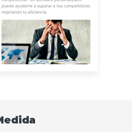
puede ayudarte a superar a tus competidores
mejorando tu eficiencia.
 Medida