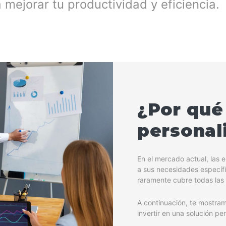
mejorar tu productividad y eficiencia.
¿Por qué
personal
En el mercado actual, las
a sus necesidades específi
raramente cubre todas las 
A continuación, te mostra
invertir en una solución pe