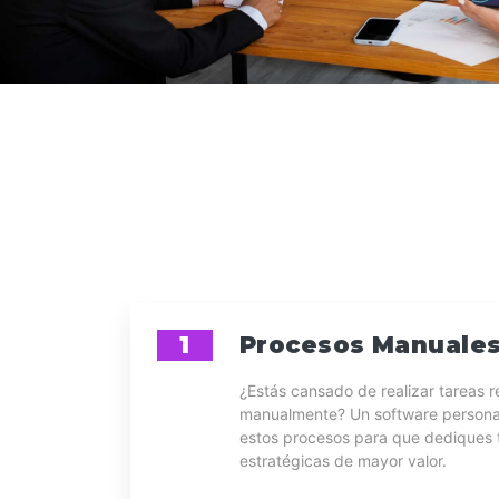
1
Procesos Manuales
¿Estás cansado de realizar tareas r
manualmente? Un software persona
estos procesos para que dediques 
estratégicas de mayor valor.