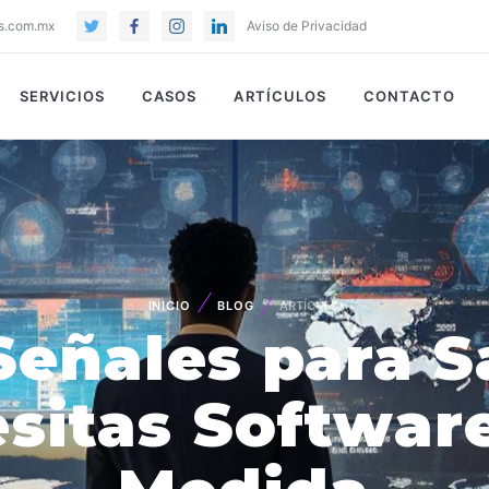
s.com.mx
Aviso de Privacidad
SERVICIOS
CASOS
ARTÍCULOS
CONTACTO
INICIO
BLOG
ARTÍCULO
Señales para S
sitas Software